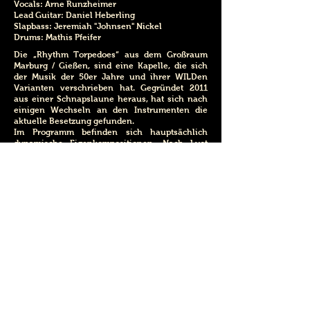
Vocals: Arne Runzheimer
Lead Guitar: Daniel Heberling
Slapbass: Jeremiah "Johnsen" Nickel
Drums: Mathis Pfeifer
Die „Rhythm Torpedoes“ aus dem Großraum
Marburg / Gießen, sind eine Kapelle, die sich
der Musik der 50er Jahre und ihrer WILDen
Varianten verschrieben hat. Gegründet 2011
aus einer Schnapslaune heraus, hat sich nach
einigen Wechseln an den Instrumenten die
aktuelle Besetzung gefunden.
Im Programm befinden sich hauptsächlich
dynamische Eigenkompositionen. Nach Lust
und Laune werden aber auch bekannte und
nicht so bekannte Stücke diverser Interpreten
zum Besten gegeben.
Live wird immer ungebremst und mit Volldampf
gespielt, so kennt man die Rhythm Torpedoes.